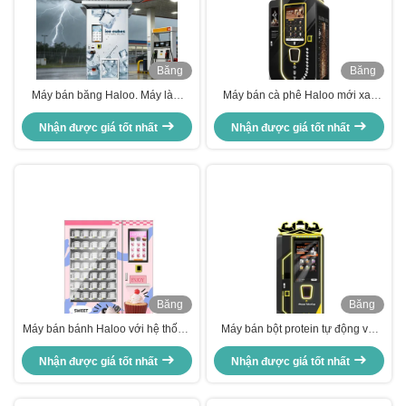
Băng
Băng
hình
hình
Máy bán băng Haloo. Máy làm
Máy bán cà phê Haloo mới xay
băng không người lái thông minh
với màn hình cảm ứng 27 inch và
hiệu quả cao cho môi trường
Nhận được giá tốt nhất
hệ thống thả và nắp cốc tự động
Nhận được giá tốt nhất
ngoài trời khắc nghiệt.
Băng
Băng
hình
hình
Máy bán bánh Haloo với hệ thống
Máy bán bột protein tự động với
quản lý thông minh và làm mát
hệ thống trộn tự động, tự làm sạch
Nhận được giá tốt nhất
& liều lượng protein có thể điều
Nhận được giá tốt nhất
chỉnh để sử dụng trong phòng tập
thể dục