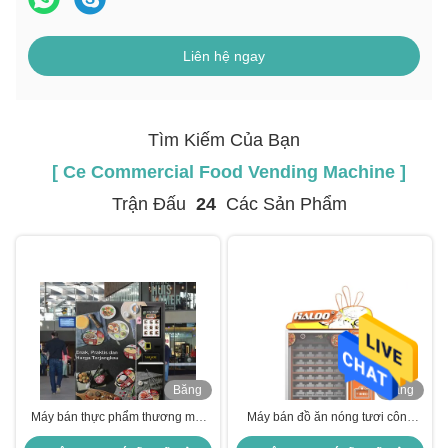
Liên hệ ngay
Tìm Kiếm Của Bạn
[ Ce Commercial Food Vending Machine ]
Trận Đấu
24
Các Sản Phẩm
Băng
Băng
hình
hình
Máy bán thực phẩm thương mại
Máy bán đồ ăn nóng tươi công
với công suất 6000W vi sóng
suất lớn với lò vi sóng kép