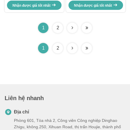
chuỗi lạnh thông minh, giải pháp
hiểm hai khoang Haloo thông
bán lẻ pizza không người lái 24
Nhận được giá tốt nhất
minh. 360 ° khử trùng và khử mùi
Nhận được giá tốt nhất
giờ
+ trạm hai hiệu quả phục hồi chi
phí.
1
2
1
2
Liên hệ nhanh
Địa chỉ
Phòng 601, Tòa nhà 2, Công viên Công nghiệp Dinghao
Zhigu, không.250, Xihuan Road, thị trấn Houjie, thành phố