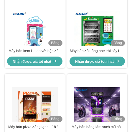
Băng
Băng
hình
hình
Máy bán kem Haloo với hộp đèn
Máy bán đồ uống nhẹ trái cây tươi
trên cùng và máy giảm bánh răng
Haloo với hệ thống trộn tần số
giun, máy nén Embraco 1.5P
Nhận được giá tốt nhất
biến đổi Món ngon hơn cho nhiều
Nhận được giá tốt nhất
nhập khẩu từ Brazil
kịch bản
Băng
Băng
hình
hình
Máy bán pizza đông lạnh --18 °C
Máy bán hàng làm sạch mũ bảo