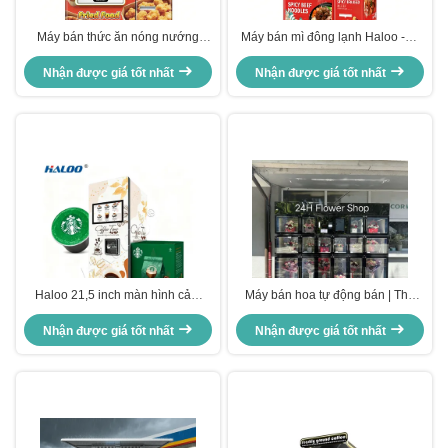
Máy bán thức ăn nóng nướng
Máy bán mì đông lạnh Haloo -18
thương mại.
°C với vật liệu tấm thép màu, lò vi
Nhận được giá tốt nhất
sóng, sưởi ấm bằng hơi nước
Nhận được giá tốt nhất
trong 35 giây, phục vụ
Haloo 21,5 inch màn hình cảm
Máy bán hoa tự động bán | Thu
ứng thương mại máy bán cà phê
nhập 24/7 ít tốn công sức cho
viên nang có thể chứa 168 cốc
Nhận được giá tốt nhất
Nhận được giá tốt nhất
doanh nghiệp của bạn
của 14 loại cà phê